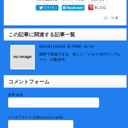
0
この記事に関連する記事一覧
2021年11月26日
読了時間：約 7分
無料で登録できる 珍しい「メルマガのテンプレ
ート」が配布中
コメントフォーム
名前
(必須)
メールアドレス
(公開されません) (必須)