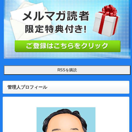
管理人プロフィール