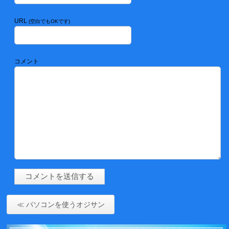
URL
(空白でもOKです)
コメント
≪ パソコンを使うオジサン