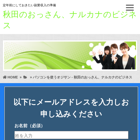
定年前にしておきたい副業収入の準備
秋田のおっさん、ナルカナのビジネ
ス
HOME
»
»
パソコンを使うオジサン - 秋田のおっさん、ナルカナのビジネス
以下にメールアドレスを入力しお
申し込みください
お名前
（必須）